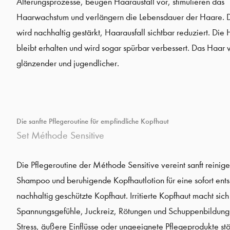
Alterungsprozesse, beugen Haarausfall vor, stimulieren das
Haarwachstum und verlängern die Lebensdauer der Haare. D
wird nachhaltig gestärkt, Haarausfall sichtbar reduziert. Die 
bleibt erhalten und wird sogar spürbar verbessert. Das Haar w
glänzender und jugendlicher.
Die sanfte Pflegeroutine für empfindliche Kopfhaut
Set Méthode Sensitive
Die Pflegeroutine der Méthode Sensitive vereint sanft reinig
Shampoo und beruhigende Kopfhautlotion für eine sofort ent
nachhaltig geschützte Kopfhaut. Irritierte Kopfhaut macht sich
Spannungsgefühle, Juckreiz, Rötungen und Schuppenbildung
Stress, äußere Einflüsse oder ungeeignete Pflegeprodukte st