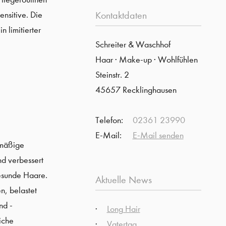
nsitive. Die
Kontaktdaten
 limitierter
Schreiter & Waschhof
Haar · Make-up · Wohlfühlen
Steinstr. 2
45657 Recklinghausen
Telefon:
02361 23990
E-Mail:
E-Mail senden
rmäßige
nd verbessert
gesunde Haare.
Aktuelle News
n, belastet
nd -
Long Hair
iche
Vatertag