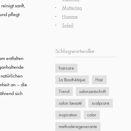
einigt sanft,
Muttertag
und pflegt
Homme
Soleil
Schlagwortwolke
am entfalten
nganhaltende
haircare
 natürlichen
La Biosthétique
Hair
heit an – die
Trend
salonzeitschrift
während sich
salon beauté
scalpcare
inspiration
color
methoderegenerante