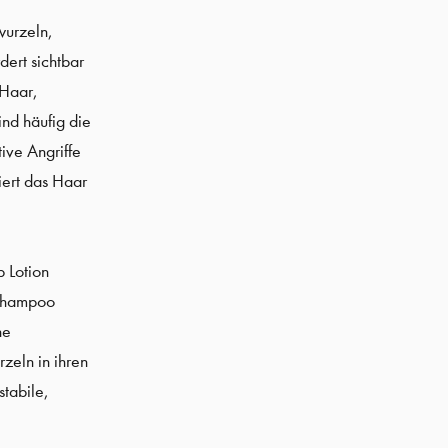
wurzeln,
dert sichtbar
 Haar,
ind häufig die
ive Angriffe
iert das Haar
 Lotion
 Shampoo
ne
zeln in ihren
stabile,