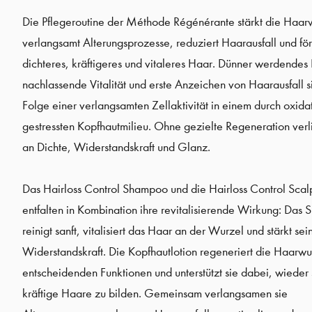
Die Pflegeroutine der Méthode Régénérante stärkt die Haar
verlangsamt Alterungsprozesse, reduziert Haarausfall und för
dichteres, kräftigeres und vitaleres Haar. Dünner werdendes
nachlassende Vitalität und erste Anzeichen von Haarausfall s
Folge einer verlangsamten Zellaktivität in einem durch oxidat
gestressten Kopfhautmilieu. Ohne gezielte Regeneration verl
an Dichte, Widerstandskraft und Glanz.
Das Hairloss Control Shampoo und die Hairloss Control Scalp
entfalten in Kombination ihre revitalisierende Wirkung: Das
reinigt sanft, vitalisiert das Haar an der Wurzel und stärkt sei
Widerstandskraft. Die Kopfhautlotion regeneriert die Haarwur
entscheidenden Funktionen und unterstützt sie dabei, wieder 
kräftige Haare zu bilden. Gemeinsam verlangsamen sie