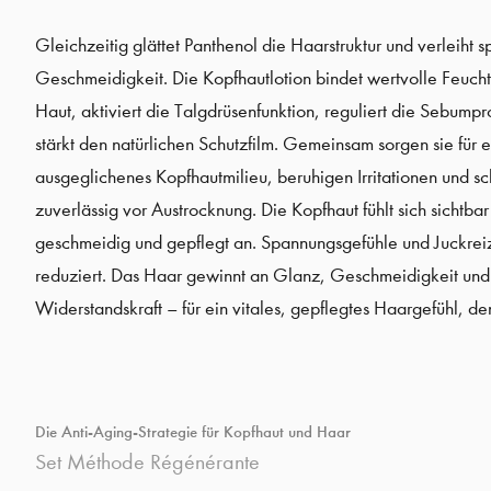
Gleichzeitig glättet Panthenol die Haarstruktur und verleiht 
Geschmeidigkeit. Die Kopfhautlotion bindet wertvolle Feuchti
Haut, aktiviert die Talgdrüsenfunktion, reguliert die Sebump
stärkt den natürlichen Schutzfilm. Gemeinsam sorgen sie für e
ausgeglichenes Kopfhautmilieu, beruhigen Irritationen und s
zuverlässig vor Austrocknung. Die Kopfhaut fühlt sich sichtbar
geschmeidig und gepflegt an. Spannungsgefühle und Juckre
reduziert. Das Haar gewinnt an Glanz, Geschmeidigkeit und
Widerstandskraft – für ein vitales, gepflegtes Haargefühl, d
Die Anti-Aging-Strategie für Kopfhaut und Haar
Set Méthode Régénérante