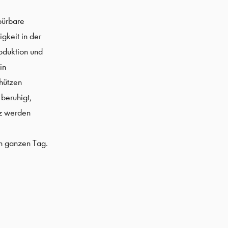
spürbare
gkeit in der
roduktion und
in
chützen
 beruhigt,
iz werden
en ganzen Tag.