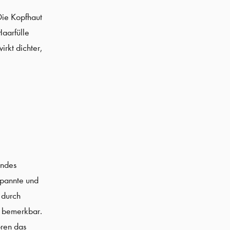
ie Kopfhaut
Haarfülle
irkt dichter,
endes
spannte und
 durch
 bemerkbar.
ören das