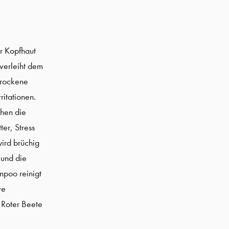
skincare
geschenksets
mitliebeschenken
r Kopfhaut
 verleiht dem
Trockene
ritationen.
chen die
er, Stress
ird brüchig
 und die
mpoo reinigt
ve
 Roter Beete