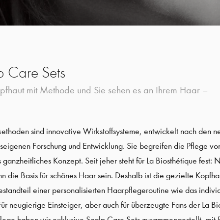
p Care Sets
opfhaut mit Methode und Sie sehen es an Ihrem Haar –
ethoden sind innovative Wirkstoffsysteme, entwickelt nach den n
useigenen Forschung und Entwicklung. Sie begreifen die Pflege v
ganzheitliches Konzept. Seit jeher steht für La Biosthétique fest: 
 die Basis für schönes Haar sein. Deshalb ist die gezielte Kopfha
estandteil einer personalisierten Haarpflegeroutine wie das indivi
 neugierige Einsteiger, aber auch für überzeugte Fans der La Bi
lege haben wir exklusive Scalp Care Sets zusammengestellt, mit 