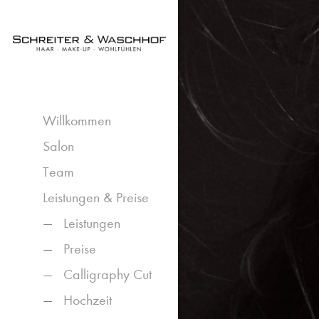
Willkommen
Salon
Team
Leistungen & Preise
Leistungen
Preise
Calligraphy Cut
Hochzeit