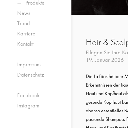
Produkte
News
Trend
Karriere
Hair & Scal
Kontakt
Pflegen Sie Ihre K
19. Januar 2026
Impressum
Datenschutz
Die La Biosthétique M
Erkenntnissen der ha
Haut und Kopfhaut als 
Facebook
gesunde Kopfhaut kann
Instagram
ebenso essentieller B
passende Shampoo. Für
Haar- und Kopfhautpf